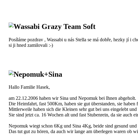
Wassabi Grazy Team Soft
Posíláme pozdrav , Wassabi u nás Stella se má dobře, hezky jí i cho
si ji hned zamilovali :-)
Nepomuk+Sina
Hallo Familie Hasek,
am 22.12.2006 haben wir Sina und Nepomuk bei Ihnen abgeholt.
Die Heimfahrt, fast 500Km, haben sie gut überstanden, sie haben f
Mittlerweile haben sich die Kleinen sehr gut bei uns eingelebt und
Sie sind jetzt ca. 16 Wochen alt und fast Stubenrein, da sie auch
Nepomuk wiegt schon 6Kg und Sina 4Kg, beide sind gesund und mu
Das tut gut zu hören, da auch wir lange am überlegen waren ob wi