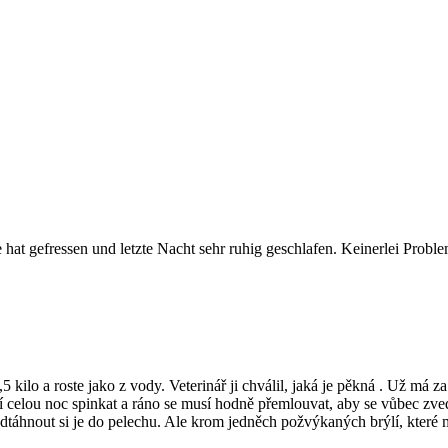
 hat gefressen und letzte Nacht sehr ruhig geschlafen. Keinerlei Probl
kilo a roste jako z vody. Veterinář ji chválil, jaká je pěkná . Už má 
í celou noc spinkat a ráno se musí hodně přemlouvat, aby se vůbec zved
dtáhnout si je do pelechu. Ale krom jedněch požvýkaných brýlí, které ma