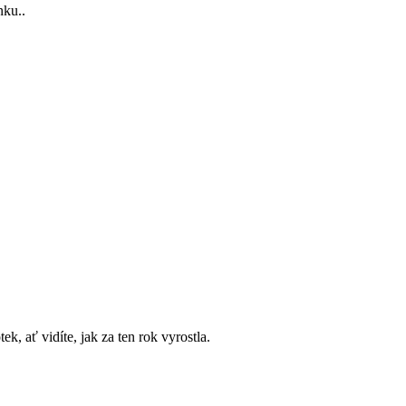
nku..
k, ať vidíte, jak za ten rok vyrostla.