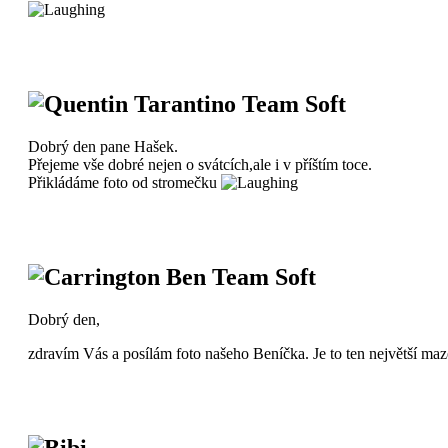
Quentin Tarantino Team Soft
Dobrý den pane Hašek.
Přejeme vše dobré nejen o svátcích,ale i v příštím toce.
Přikládáme foto od stromečku
Carrington Ben Team Soft
Dobrý den,
zdravím Vás a posílám foto našeho Beníčka. Je to ten největší maze
Bibi