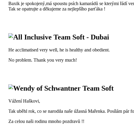
Baxik je spokojený,má spoustu psích kamarádů se kterými řádí ve
Tak se opatrujte a děkujeme za nejlepšího parťáka !
All Inclusive Team Soft - Dubai
He acclimatised very well, he is healthy and obedient.
No problem. Thank you very much!
Wendy of Schwantner Team Soft
Vážení Haškovi,
Tak uběhl rok, co se narodila naše úžasná Mařenka. Posílám pár fote
Za celou naši rodinu mnoho pozdravů !!