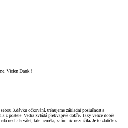
eme. Vielen Dank !
za sebou 3.dávku očkování, trénujeme základní poslušnost a
la z postele. Vedra zvládá překvapivě dobře. Taky velice dobře
lá nechala válet, kde neměla, zatím nic nezničila. Je to zlatíčko.