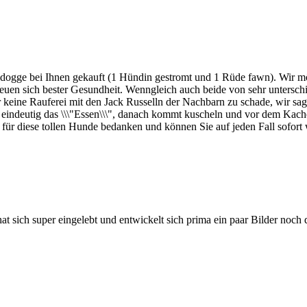
ldogge bei Ihnen gekauft (1 Hündin gestromt und 1 Rüde fawn). Wir möc
reuen sich bester Gesundheit. Wenngleich auch beide von sehr untersc
ür keine Rauferei mit den Jack Russelln der Nachbarn zu schade, wir sag
t eindeutig das \\\"Essen\\\", danach kommt kuscheln und vor dem Kache
n für diese tollen Hunde bedanken und können Sie auf jeden Fall sofort
at sich super eingelebt und entwickelt sich prima ein paar Bilder noch 