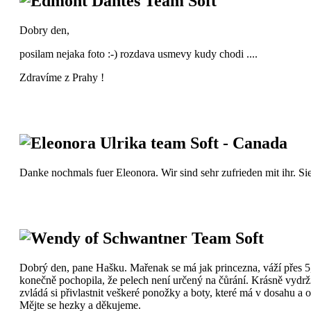
Edmont Dantes Team Soft
Dobry den,
posilam nejaka foto :-) rozdava usmevy kudy chodi ....
Zdravíme z Prahy !
Eleonora Ulrika team Soft - Canada
Danke nochmals fuer Eleonora. Wir sind sehr zufrieden mit ihr. Sie
Wendy of Schwantner Team Soft
Dobrý den, pane Hašku. Mařenak se má jak princezna, váží přes 5,5 
konečně pochopila, že pelech není určený na čůrání. Krásně vydrž
zvládá si přivlastnit veškeré ponožky a boty, které má v dosahu a o
Mějte se hezky a děkujeme.