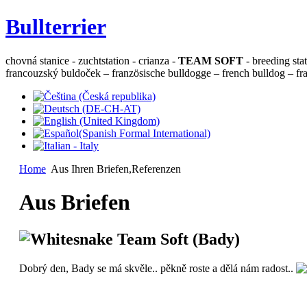
Bullterrier
chovná stanice - zuchtstation - crianza -
TEAM SOFT
- breeding sta
francouzský buldoček – französische bulldogge – french bulldog – fra
Home
Aus Ihren Briefen,Referenzen
Aus Briefen
Whitesnake Team Soft (Bady)
Dobrý den, Bady se má skvěle.. pěkně roste a dělá nám radost..