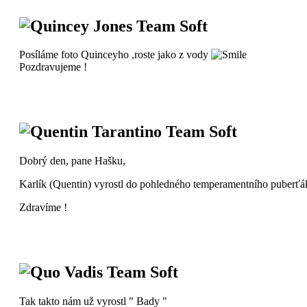
Quincey Jones Team Soft
Posíláme foto Quinceyho ,roste jako z vody
Pozdravujeme !
Quentin Tarantino Team Soft
Dobrý den, pane Hašku,
Karlík (Quentin) vyrostl do pohledného temperamentního puberťáka.
Zdravíme !
Quo Vadis Team Soft
Tak takto nám už vyrostl " Bady "