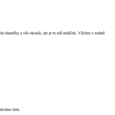
 do tlamičky a vše okouše, ale je to náš miláček. Všichni v rodině
echtes hört.