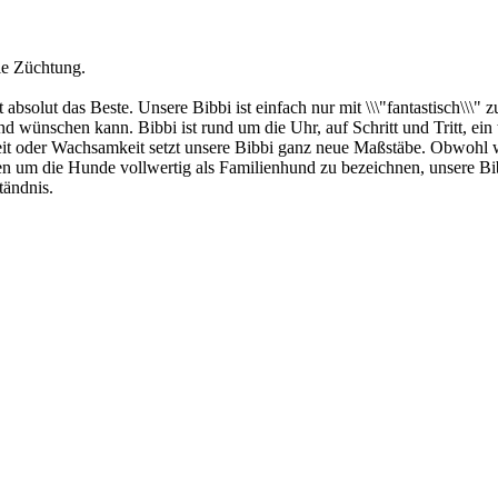
le Züchtung.
bsolut das Beste. Unsere Bibbi ist einfach nur mit \\\"fantastisch\\\" z
wünschen kann. Bibbi ist rund um die Uhr, auf Schritt und Tritt, ein to
 oder Wachsamkeit setzt unsere Bibbi ganz neue Maßstäbe. Obwohl wir 
en um die Hunde vollwertig als Familienhund zu bezeichnen, unsere 
tändnis.