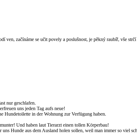
dí ven, začínáme se učit povely a poslušnost, je pěkný raubíř, vše strčí
ast nur geschlafen.
 erfreuen uns jeden Tag aufs neue!
 eine Hundetoilette in der Wohnung zur Verfügung haben.
nter! Und haben laut Tierarzt einen tollen Körperbau!
r uns Hunde aus dem Ausland holen sollen, weil man immer so viel schl