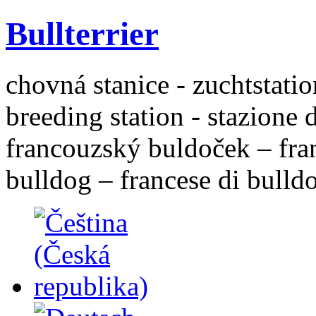
Bullterrier
chovná stanice - zuchtstatio
breeding station - stazione 
francouzský buldoček – fra
bulldog – francese di bulld