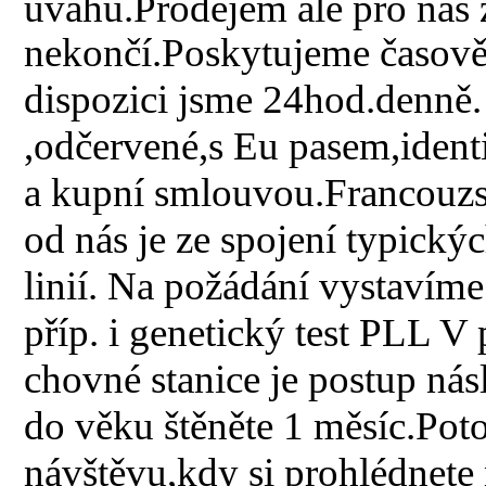
úvahu.Prodejem ale pro nás 
nekončí.Poskytujem
e časov
dispozici jsme 24hod.denně.
,odčervené,s Eu pasem,ide
a kupní smlouvou.Francouzsk
od nás je ze spojení typický
linií. Na požádání vystavíme
příp. i genetický test PLL V 
chovné stanice je postup nás
do věku štěněte 1 měsíc.Po
návštěvu,kdy si prohlédnete 