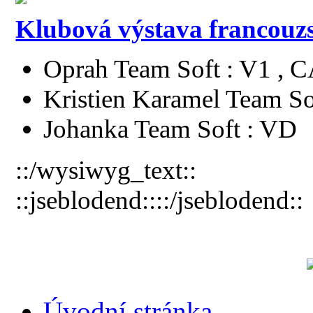
Klubová výstava francouz
Oprah Team Soft : V1 , 
Kristien Karamel Team So
Johanka Team Soft : VD
::/wysiwyg_text::
::jseblodend::::/jseblodend::
Úvodní stránka