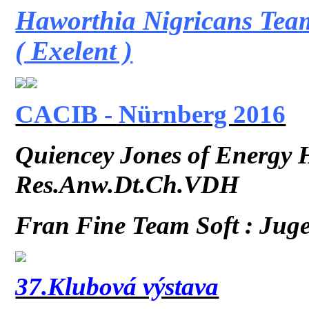
Haworthia Nigricans Team
( Exelent )
CACIB - Nürnberg 2016
Quiencey Jones of Energy H
Res.Anw.Dt.Ch.VDH
Fran Fine Team Soft : Juge
37.Klubová výstava