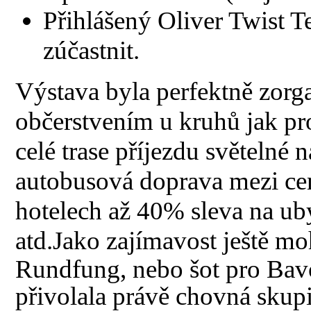
Přihlášený Oliver Twist 
zúčastnit.
Výstava byla perfektně zorg
občerstvením u kruhů jak pro
celé trase příjezdu světeln
autobusová doprava mezi cen
hotelech až 40% sleva na ub
atd.
Jako zajímavost ještě m
Rundfung, nebo šot pro Bavo
přivolala právě chovná skup