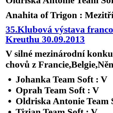
Oldřiška Antonie Team Soft
Anahita of Trigon : Mezitř
35.Klubová výstava franc
Kreuthu 30.09.2013
V silné mezinárodní konku
chovů z Francie,Belgie,Něm
Johanka Team Soft : V
Oprah Team Soft : V
Oldriska Antonie Team S
Tizian Team Soft : V