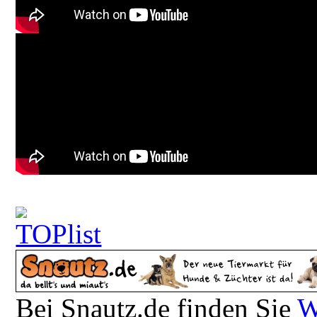
Bei Snautz.de finden Sie
W