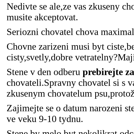
Nedivte se ale,ze vas zkuseny ch
musite akceptovat.
Seriozni chovatel chova maximal
Chovne zarizeni musi byt ciste,b
cisty,svetly,dobre vetratelny?Maj
Stene v den odberu
prebirejte z
chovateli.Spravny chovatel si s v
zkusenym chovatelum psu,protože o
Zajimejte se o datum narozeni st
ve veku 9-10 tydnu.
Stene by melo byt nekolikrat od