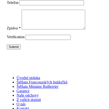
Telefon
Zpráva *
Verification
Úvodní stránka
Štěňata Francouzských buldočků
Štěňata Miniatur Bullterrier
Garance
Naše odchovy
Z vašich dopisů
O nás
Kontakt