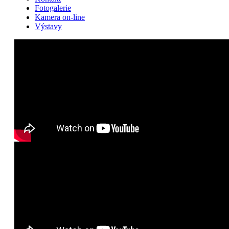
Fotogalerie
Kamera on-line
Výstavy