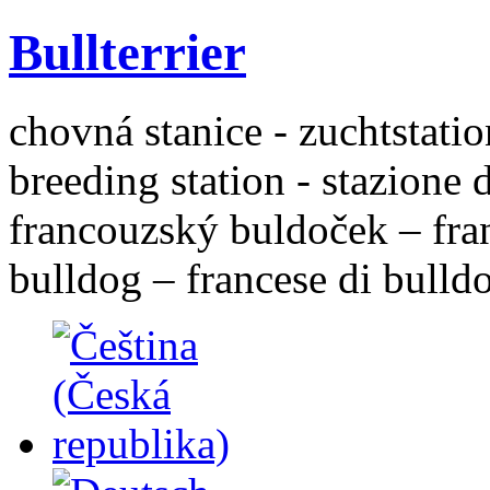
Bullterrier
chovná stanice - zuchtstatio
breeding station - stazione 
francouzský buldoček – fra
bulldog – francese di bulld