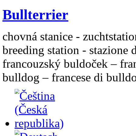
Bullterrier
chovná stanice - zuchtstatio
breeding station - stazione 
francouzský buldoček – fra
bulldog – francese di bulld