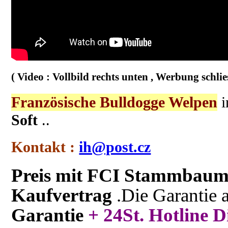
( Video : Vollbild rechts unten , Werbung schli
Französische Bulldogge Welpen
i
Soft
..
Kontakt :
ih@post.cz
Preis mit FCI Stammbaum,
Kaufvertrag
.Die Garantie 
Garantie
+ 24St. Hotline D